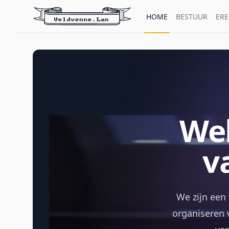
HOME
BESTUUR
ERE
Wel
v
We zijn een 
organiseren 