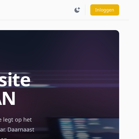
Inloggen
Activeer donker thema
Inloggen
site
AN
e legt op het
ar. Daarnaast