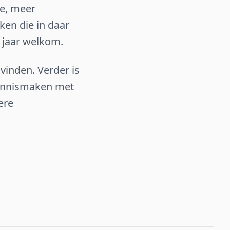
re, meer
ken die in daar
6 jaar welkom.
vinden. Verder is
kennismaken met
ere