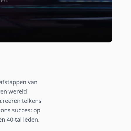
pen.
 afstappen van
ten wereld
 creëren telkens
 ons succes: op
n 40-tal leden.